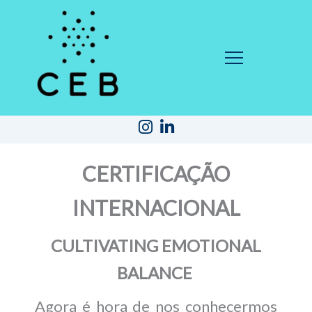
I
L
n
i
s
n
CERTIFICAÇÃO
t
k
a
e
INTERNACIONAL
g
d
r
i
a
n
CULTIVATING EMOTIONAL
m
-
i
BALANCE
n
Agora é hora de nos conhecermos